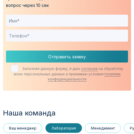
вопрос через 10 сек
Отправить заявку
Заполняя данную форму, я даю
согласие
на обработку
моих персональных данных и принимаю условия
политики
конфиденциальности
Наша команда
Ваш менеджер
Лаборатория
Менеджмент
Р