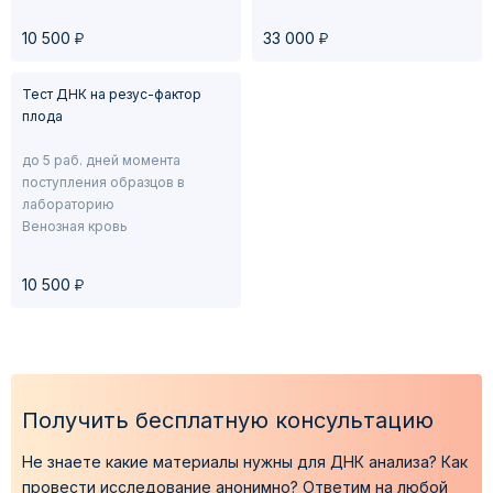
у
у
10 500
33 000
Тест ДНК на резус-фактор
плода
до 5 раб. дней момента
поступления образцов в
лабораторию
Венозная кровь
у
10 500
Получить бесплатную консультацию
Не знаете какие материалы нужны для ДНК анализа?
Как
провести исследование анонимно?
Ответим на любой