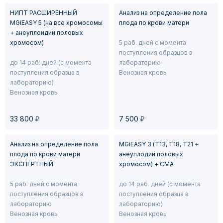
Инструкция по забору и транспортировке крови
НИПТ РАСШИРЕННЫЙ
Анализ на определение пола
MGiEASY 5 (на все хромосомы
плода по крови матери
+ анеуплоидии половых
хромосом)
5 раб. дней с момента
поступления образцов в
до 14 раб. дней (с момента
лабораторию
поступления образца в
Венозная кровь
лабораторию)
Венозная кровь
у
у
33 800
7 500
Анализ на определение пола
MGiEASY 3 (Т13, Т18, Т21 +
плода по крови матери
анеуплодии половых
ЭКСПЕРТНЫЙ
хромосом) + СМА
5 раб. дней с момента
до 14 раб. дней (с момента
поступления образцов в
поступления образца в
лабораторию
лабораторию)
Венозная кровь
Венозная кровь