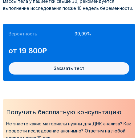
массы тела у пациентки свыше 30, рекомендуется
выполнение исследования позже 10 недель беременности.
Вероятность
99,99%
)
от 19 800
Заказать тест
Получить бесплатную консультацию
Ограничения метода.
Не знаете какие материалы нужны для ДНК анализа?
Как
провести исследование анонимно?
Ответим на любой
вопрос через 10 сек